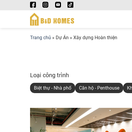
Skip
to
content
Trang chủ
»
Dự Án
»
Xây dựng Hoàn thiện
Loại công trình
Biệt thự - Nhà phố
Căn hộ - Penthouse
Kh