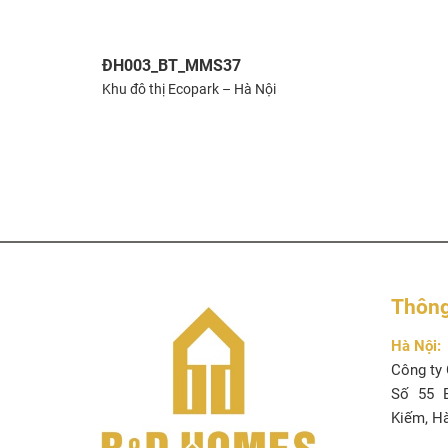
ĐH003_BT_MMS37
Khu đô thị Ecopark – Hà Nội
Thông 
Hà Nội:
Công ty 
Số 55 B
Kiếm, H