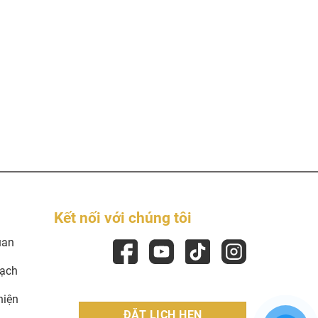
Kết nối với chúng tôi
uan
oạch
hiện
ĐẶT LỊCH HẸN